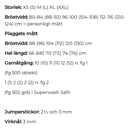
Storlek:
XS (S) M (L) XL (XXL)
Bröstvidd:
80-84 (88-92) 96-100 (104-108) 112-116 (120-
124) cm = personligt mått
Plaggets mått
Bröstvidd:
88 (96) 104 (112) 120 (130) cm
Hel längd:
66 (68) 70 (72) 74 (76) cm
Garnåtgång:
10 (10) 11 (11) 12 (12) n. fg 1
(fg 500 oblekt)
1 (1) 2 (2) 2 (2) n. fg 2
(fg 502 grå) i Superwash Safir
Jumperstickor:
2½ och 3 mm
Virknål:
3 mm