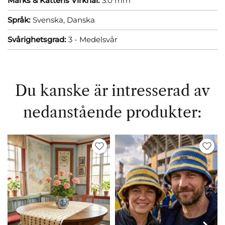
Marks & Kattens Virknål:
3.0 mm
Språk:
Svenska,
Danska
Svårighetsgrad:
3 - Medelsvår
Du kanske är intresserad av
nedanstående produkter: