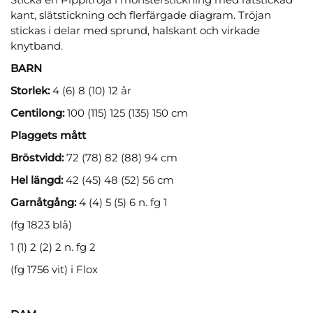
kant, slätstickning och flerfärgade diagram. Tröjan
stickas i delar med sprund, halskant och virkade
knytband.
BARN
Storlek:
4 (6) 8 (10) 12 år
Centilong:
100 (115) 125 (135) 150 cm
Plaggets mått
Bröstvidd:
72 (78) 82 (88) 94 cm
Hel längd:
42 (45) 48 (52) 56 cm
Garnåtgång:
4 (4) 5 (5) 6 n. fg 1
(fg 1823 blå)
1 (1) 2 (2) 2 n. fg 2
(fg 1756 vit) i Flox