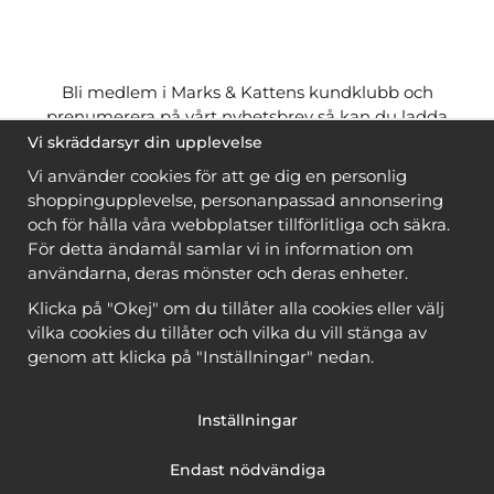
Bli medlem i Marks & Kattens kundklubb och
prenumerera på vårt nyhetsbrev så kan du ladda
ner många mönster
gratis
och få många
på köpet
Vi skräddarsyr din upplevelse
när du handlar garn till mönstret. Du ser vilka som
Vi använder cookies för att ge dig en personlig
är
gratis
när du är
inloggad
.
shoppingupplevelse, personanpassad annonsering
och för hålla våra webbplatser tillförlitliga och säkra.
Bli medlem
För detta ändamål samlar vi in information om
användarna, deras mönster och deras enheter.
Klicka på "Okej" om du tillåter alla cookies eller välj
vilka cookies du tillåter och vilka du vill stänga av
genom att klicka på "Inställningar" nedan.
Copyright © 2026, Marks & Kattens AB
Inställningar
Endast nödvändiga