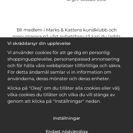
Bli medlem i Marks & Kattens kundklubb och
prenumerera på vårt nyhetsbrev så kan du ladda
ner många mönster
gratis
och få många
på köpet
Vi skräddarsyr din upplevelse
när du handlar garn till mönstret. Du ser vilka som
Vi använder cookies för att ge dig en personlig
är
gratis
när du är
inloggad
.
shoppingupplevelse, personanpassad annonsering
och för hålla våra webbplatser tillförlitliga och säkra.
Bli medlem
För detta ändamål samlar vi in information om
användarna, deras mönster och deras enheter.
Klicka på "Okej" om du tillåter alla cookies eller välj
vilka cookies du tillåter och vilka du vill stänga av
genom att klicka på "Inställningar" nedan.
Copyright © 2026, Marks & Kattens AB
Inställningar
Endast nödvändiga