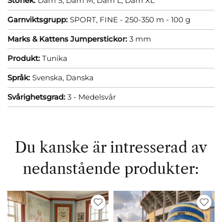
Storlek:
Dam S,
Dam M,
Dam L,
Dam XL
Garnviktsgrupp:
SPORT, FINE - 250-350 m - 100 g
Marks & Kattens Jumperstickor:
3 mm
Produkt:
Tunika
Språk:
Svenska,
Danska
Svårighetsgrad:
3 - Medelsvår
Du kanske är intresserad av
nedanstående produkter: