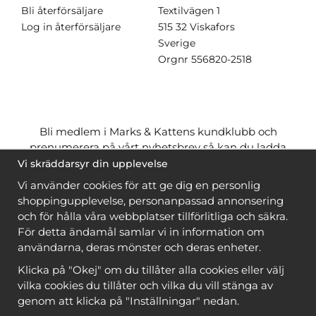
Bli återförsäljare
Textilvägen 1
Log in återförsäljare
515 32 Viskafors
Sverige
Orgnr
556820-2518
Bli medlem i Marks & Kattens kundklubb och
prenumerera på vårt nyhetsbrev så kan du ladda
ner många mönster
gratis
och få många
på köpet
Vi skräddarsyr din upplevelse
när du handlar garn till mönstret. Du ser vilka som
Vi använder cookies för att ge dig en personlig
är
gratis
när du är
inloggad
.
shoppingupplevelse, personanpassad annonsering
och för hålla våra webbplatser tillförlitliga och säkra.
Bli medlem
För detta ändamål samlar vi in information om
användarna, deras mönster och deras enheter.
Klicka på "Okej" om du tillåter alla cookies eller välj
vilka cookies du tillåter och vilka du vill stänga av
genom att klicka på "Inställningar" nedan.