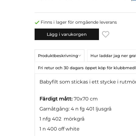
Finns i lager för omgående leverans
Lägg i varukorgen
Produktbeskrivning
Hur laddar jag ner gr
Fri retur och 30 dagars öppet köp för klubbme
Babyfilt som stickas i ett stycke i rutm
Färdigt mått:
70x70 cm
Garnåtgång: 4 n fg 401 ljusgrå
1 nfg 402 mörkgrå
1 n 400 off white