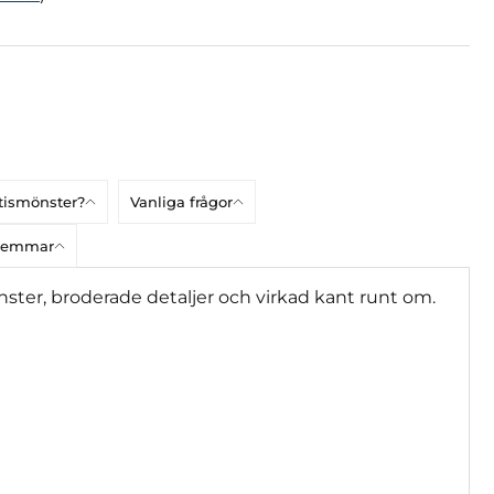
atismönster?
Vanliga frågor
dlemmar
önster, broderade detaljer och virkad kant runt om.