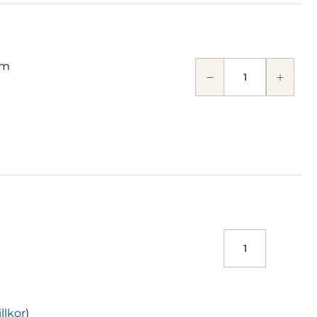
cm
illkor
)