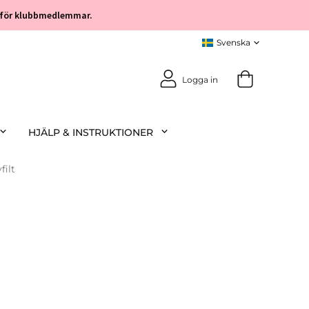
öp för klubbmedlemmar.
Logga in
HJÄLP & INSTRUKTIONER
filt