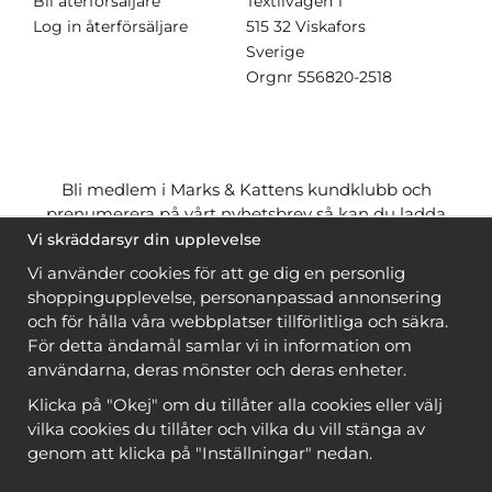
Bli återförsäljare
Textilvägen 1
Log in återförsäljare
515 32 Viskafors
Sverige
Orgnr
556820-2518
Bli medlem i Marks & Kattens kundklubb och
prenumerera på vårt nyhetsbrev så kan du ladda
ner många mönster
gratis
och få många
på köpet
Vi skräddarsyr din upplevelse
när du handlar garn till mönstret. Du ser vilka som
Vi använder cookies för att ge dig en personlig
är
gratis
när du är
inloggad
.
shoppingupplevelse, personanpassad annonsering
och för hålla våra webbplatser tillförlitliga och säkra.
Bli medlem
För detta ändamål samlar vi in information om
användarna, deras mönster och deras enheter.
Klicka på "Okej" om du tillåter alla cookies eller välj
vilka cookies du tillåter och vilka du vill stänga av
genom att klicka på "Inställningar" nedan.