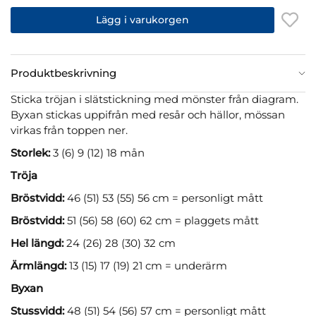
Lägg i varukorgen
Produktbeskrivning
Sticka tröjan i slätstickning med mönster från diagram.
Byxan stickas uppifrån med resår och hällor, mössan
virkas från toppen ner.
Storlek:
3 (6) 9 (12) 18 mån
Tröja
Bröstvidd:
46 (51) 53 (55) 56 cm = personligt mått
Bröstvidd:
51 (56) 58 (60) 62 cm = plaggets mått
Hel längd:
24 (26) 28 (30) 32 cm
Ärmlängd:
13 (15) 17 (19) 21 cm = underärm
Byxan
Stussvidd:
48 (51) 54 (56) 57 cm = personligt mått