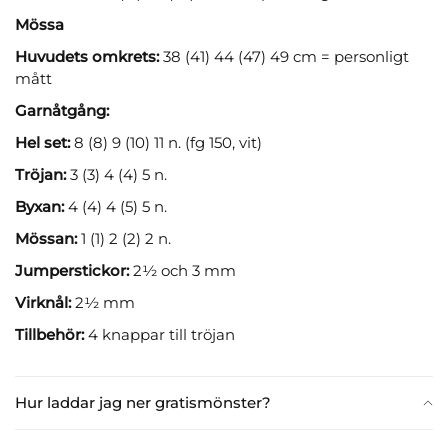
Mössa
Huvudets omkrets:
38 (41) 44 (47) 49 cm = personligt
mått
Garnåtgång:
Hel set:
8 (8) 9 (10) 11 n. (fg 150, vit)
Tröjan:
3 (3) 4 (4) 5 n.
Byxan:
4 (4) 4 (5) 5 n.
Mössan:
1 (1) 2 (2) 2 n.
Jumperstickor:
2½ och 3 mm
Virknål:
2½ mm
Tillbehör:
4 knappar till tröjan
Hur laddar jag ner gratismönster?