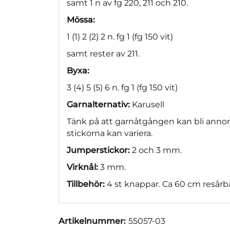
samt 1 n av fg 220, 211 och 210.
Mössa:
1 (1) 2 (2) 2 n. fg 1 (fg 150 vit)
samt rester av 211.
Byxa:
3 (4) 5 (5) 6 n. fg 1 (fg 150 vit)
Garnalternativ:
Karusell
Tänk på att garnåtgången kan bli anno
stickorna kan variera.
Jumperstickor:
2 och 3 mm.
Virknål:
3 mm.
Tillbehör:
4 st knappar. Ca 60 cm resårba
Artikelnummer:
55057-03