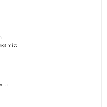
m
nligt mått
rosa.