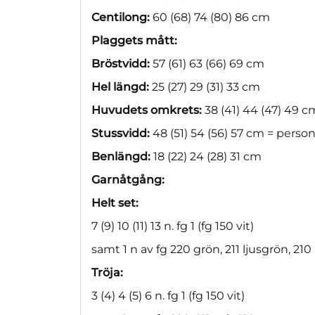
Centilong:
60 (68) 74 (80) 86 cm
Plaggets mått:
Bröstvidd:
57 (61) 63 (66) 69 cm
Hel längd:
25 (27) 29 (31) 33 cm
Huvudets omkrets:
38 (41) 44 (47) 49 c
Stussvidd:
48 (51) 54 (56) 57 cm = perso
Benlängd:
18 (22) 24 (28) 31 cm
Garnåtgång:
Helt set:
7 (9) 10 (11) 13 n. fg 1 (fg 150 vit)
samt 1 n av fg 220 grön, 211 ljusgrön, 210 
Tröja:
3 (4) 4 (5) 6 n. fg 1 (fg 150 vit)