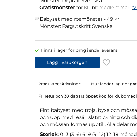
Mönster: Digitalt Svenska
Gratismönster
för klubbmedlemmar. (
V
Babyset med rosmönster -
49 kr
Mönster: Färgutskrift Svenska
Finns i lager för omgående leverans
Lägg i varukorgen
Produktbeskrivning
Hur laddar jag ner gr
Fri retur och 30 dagars öppet köp för klubbme
Fint babyset med tröja, byxa och mössa 
och upp med resår, slätstickning och d
och mössan formas upptill. Alla delar m
Storlek:
0–3 (3–6) 6–9 (9–12) 12–18 månad