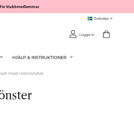
öp för klubbmedlemmar.
Logga in
HJÄLP & INSTRUKTIONER
set med rosmönster
önster