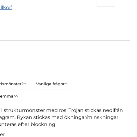
illkor
)
atismönster?
Vanliga frågor
dlemmar
i strukturmönster med ros. Tröjan stickas nedifrån
iagram. Byxan stickas med ökningar/minskningar,
onteras efter blockning.
er