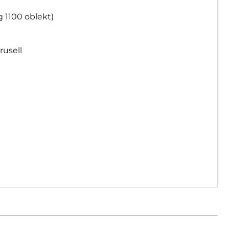
(fg 1100 oblekt)
arusell