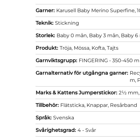
Garner:
Karusell Baby Merino Superfine, 1
Teknik:
Stickning
Storlek:
Baby 0 mån,
Baby 3 mån,
Baby 6
Produkt:
Tröja,
Mössa,
Kofta,
Tajts
Garnviktsgrupp:
FINGERING - 350-450 m 
Garnalternativ för utgångna garner:
Rec
m,
P
Marks & Kattens Jumperstickor:
2½ mm
Tillbehör:
Flätsticka,
Knappar,
Resårband
Språk:
Svenska
Svårighetsgrad:
4 - Svår