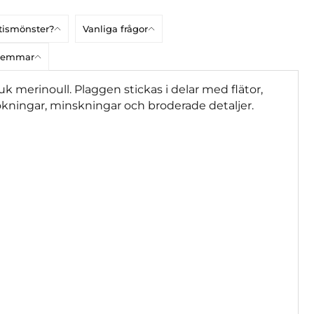
atismönster?
Vanliga frågor
dlemmar
juk merinoull. Plaggen stickas i delar med flätor,
ningar, minskningar och broderade detaljer.