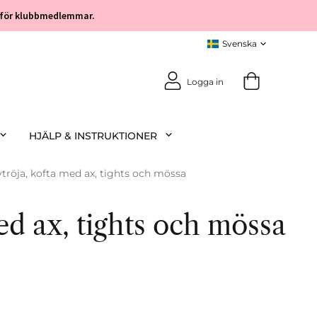
öp för klubbmedlemmar.
Logga in
HJÄLP & INSTRUKTIONER
tröja, kofta med ax, tights och mössa
ed ax, tights och mössa