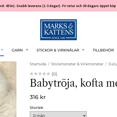
 (ord. 49 kr). Snabb leverans (1-3 dagar). Fri retur och 30 dagars öppet k
GARN
STICKOR & VIRKNÅLAR
TILLBEHÖR
Startsida
/
Stickmönster & Virkmönster
/
Baby
(0)
Babytröja, kofta m
316 kr
Storlek