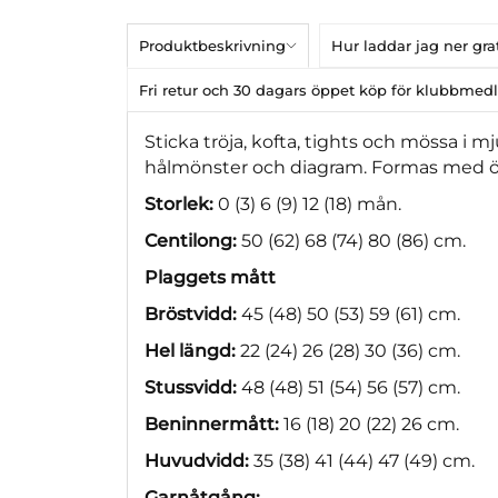
Produktbeskrivning
Hur laddar jag ner gr
Fri retur och 30 dagars öppet köp för klubbme
Sticka tröja, kofta, tights och mössa i m
hålmönster och diagram. Formas med ök
Storlek:
0 (3) 6 (9) 12 (18) mån.
Centilong:
50 (62) 68 (74) 80 (86) cm.
Plaggets mått
Bröstvidd:
45 (48) 50 (53) 59 (61) cm.
Hel längd:
22 (24) 26 (28) 30 (36) cm.
Stussvidd:
48 (48) 51 (54) 56 (57) cm.
Beninnermått:
16 (18) 20 (22) 26 cm.
Huvudvidd:
35 (38) 41 (44) 47 (49) cm.
Garnåtgång: