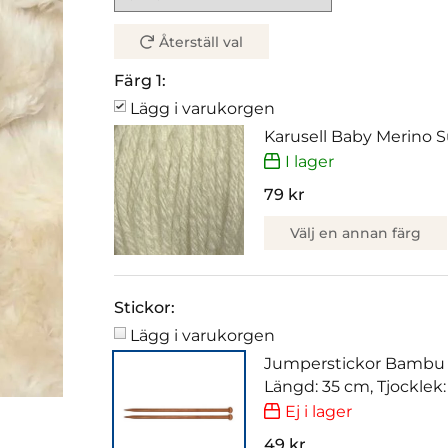
Återställ val
Färg 1:
Lägg i varukorgen
Karusell Baby Merino Su
I lager
79 kr
Välj en annan färg
Stickor:
Lägg i varukorgen
Jumperstickor Bambu
Längd: 35 cm, Tjocklek
Ej i lager
49 kr