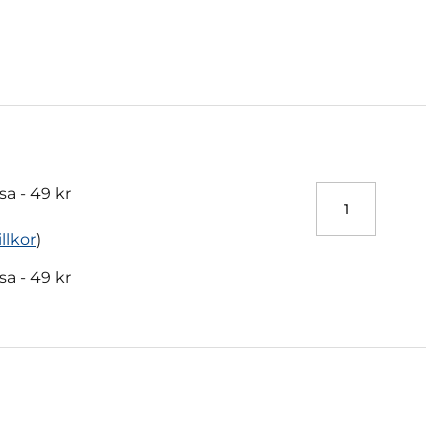
sa -
49 kr
illkor
)
sa -
49 kr