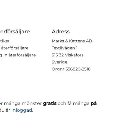
erförsäljare
Adress
tiker
Marks & Kattens AB
 återförsäljare
Textilvägen 1
g in återförsäljare
515 32 Viskafors
Sverige
Orgnr
556820-2518
ner många mönster
gratis
och få många
på
du är
inloggad
.