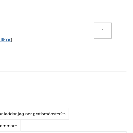
illkor
)
r laddar jag ner gratismönster?
dlemmar