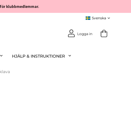
öp för klubbmedlemmar.
Logga in
HJÄLP & INSTRUKTIONER
klava