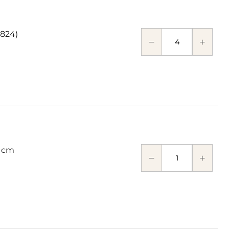
824)
 cm