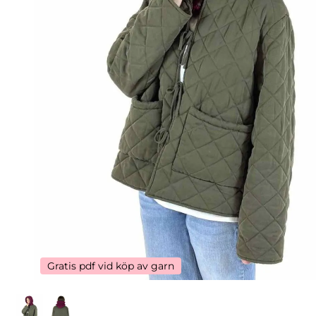
Gratis pdf vid köp av garn
Gratis pdf vid köp av garn