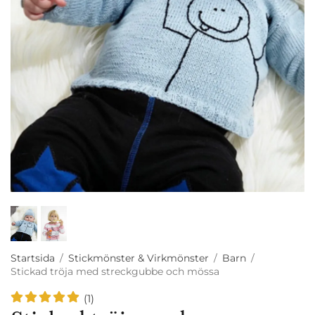
Startsida
/
Stickmönster & Virkmönster
/
Barn
/
Stickad tröja med streckgubbe och mössa
(1)