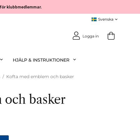
öp för klubbmedlemmar.
Logga in
HJÄLP & INSTRUKTIONER
n
/
Kofta med emblem och basker
 och basker