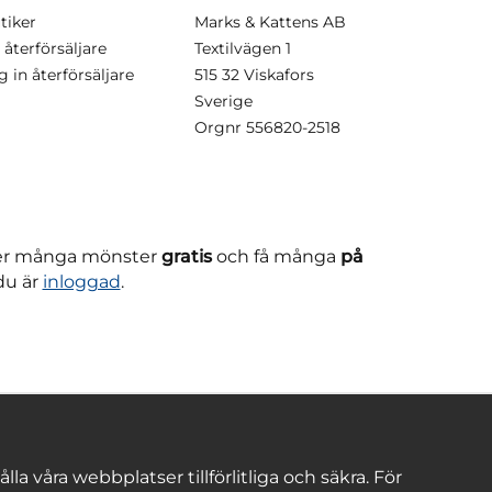
tiker
Marks & Kattens AB
 återförsäljare
Textilvägen 1
g in återförsäljare
515 32 Viskafors
Sverige
Orgnr
556820-2518
ner många mönster
gratis
och få många
på
du är
inloggad
.
 våra webbplatser tillförlitliga och säkra. För