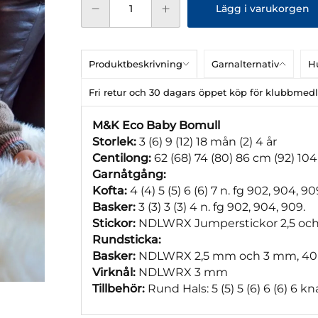
Lägg i varukorgen
Produktbeskrivning
Garnalternativ
Hu
Fri retur och 30 dagars öppet köp för klubbme
M&K Eco Baby Bomull
Storlek:
3 (6) 9 (12) 18 mån (2) 4 år
Centilong:
62 (68) 74 (80) 86 cm (92) 10
Garnåtgång:
Kofta:
4 (4) 5 (5) 6 (6) 7 n. fg 902, 904, 90
Basker:
3 (3) 3 (3) 4 n. fg 902, 904, 909.
Stickor:
NDLWRX Jumperstickor 2,5 oc
Rundsticka:
Basker:
NDLWRX 2,5 mm och 3 mm, 40
Virknål:
NDLWRX 3 mm
Tillbehör:
Rund Hals: 5 (5) 5 (6) 6 (6) 6 k