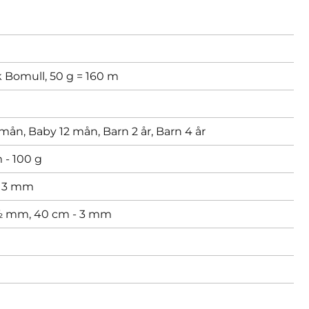
 Bomull, 50 g = 160 m
 mån,
Baby 12 mån,
Barn 2 år,
Barn 4 år
 - 100 g
,
3 mm
2½ mm,
40 cm - 3 mm