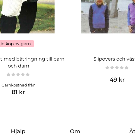
vid köp av garn
t med båtringning till barn
Slipovers och väs
och dam
49 kr
Garnkostnad från
81 kr
Hjälp
Om
Åt