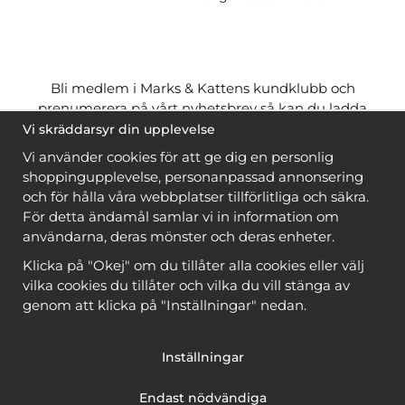
Bli medlem i Marks & Kattens kundklubb och
prenumerera på vårt nyhetsbrev så kan du ladda
ner många mönster
gratis
och få många
på köpet
Vi skräddarsyr din upplevelse
när du handlar garn till mönstret. Du ser vilka som
Vi använder cookies för att ge dig en personlig
är
gratis
när du är
inloggad
.
shoppingupplevelse, personanpassad annonsering
och för hålla våra webbplatser tillförlitliga och säkra.
Bli medlem
För detta ändamål samlar vi in information om
användarna, deras mönster och deras enheter.
Klicka på "Okej" om du tillåter alla cookies eller välj
vilka cookies du tillåter och vilka du vill stänga av
genom att klicka på "Inställningar" nedan.
Copyright © 2026, Marks & Kattens AB
Inställningar
Endast nödvändiga