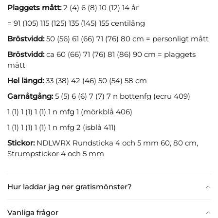
Plaggets mått:
2 (4) 6 (8) 10 (12) 14 år
= 91 (105) 115 (125) 135 (145) 155 centilång
Bröstvidd:
50 (56) 61 (66) 71 (76) 80 cm = personligt mått
Bröstvidd:
ca 60 (66) 71 (76) 81 (86) 90 cm = plaggets
mått
Hel längd:
33 (38) 42 (46) 50 (54) 58 cm
Garnåtgång:
5 (5) 6 (6) 7 (7) 7 n bottenfg (ecru 409)
1 (1) 1 (1) 1 (1) 1 n mfg 1 (mörkblå 406)
1 (1) 1 (1) 1 (1) 1 n mfg 2 (isblå 411)
Stickor:
NDLWRX Rundsticka 4 och 5 mm 60, 80 cm,
Strumpstickor 4 och 5 mm
Hur laddar jag ner gratismönster?
Vanliga frågor