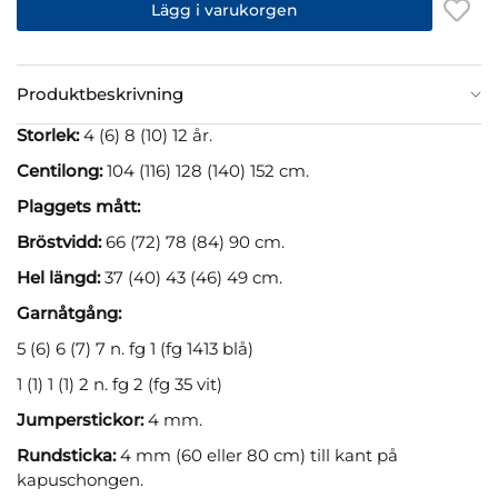
Lägg i varukorgen
Produktbeskrivning
Storlek:
4 (6) 8 (10) 12 år.
Centilong:
104 (116) 128 (140) 152 cm.
Plaggets mått:
Bröstvidd:
66 (72) 78 (84) 90 cm.
Hel längd:
37 (40) 43 (46) 49 cm.
Garnåtgång:
5 (6) 6 (7) 7 n. fg 1 (fg 1413 blå)
1 (1) 1 (1) 2 n. fg 2 (fg 35 vit)
Jumperstickor:
4 mm.
Rundsticka:
4 mm (60 eller 80 cm) till kant på
kapuschongen.