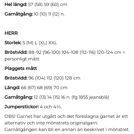
Hel längd:
57 (58) 59 (60) cm
Garnåtgång:
10 (10) 11 (12) n.
HERR
Storlek:
S (M) L (XL) XXL
Bröstvidd:
88-92 (96-100) 104-108 (112-116) 120-124 cm =
personligt mått
Plaggets mått
Bröstvidd:
96 (104) 112 (120) 128 cm
Längd:
66 (67) 68 (69) 70 cm
Garnåtgång:
12 (13) 14 (15) 16 n. (fg 1855 jeansblå)
Jumperstickor:
4 och 4½.
OBS! Garnet har utgått och det föreslagna garnet är ett
alternativ och inte mönstrets originalgarn.
Garnåtgången kan bli en annan än beskrivet i mönstret.