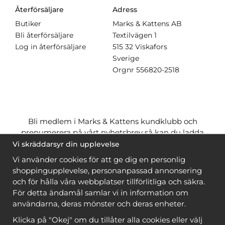
Återförsäljare
Adress
Butiker
Marks & Kattens AB
Bli återförsäljare
Textilvägen 1
Log in återförsäljare
515 32 Viskafors
Sverige
Orgnr
556820-2518
Bli medlem i Marks & Kattens kundklubb och
prenumerera på vårt nyhetsbrev så kan du ladda
ner många mönster
gratis
och få många
på köpet
Vi skräddarsyr din upplevelse
när du handlar garn till mönstret. Du ser vilka som
Vi använder cookies för att ge dig en personlig
är
gratis
när du är
inloggad
.
shoppingupplevelse, personanpassad annonsering
och för hålla våra webbplatser tillförlitliga och säkra.
Bli medlem
För detta ändamål samlar vi in information om
användarna, deras mönster och deras enheter.
Klicka på "Okej" om du tillåter alla cookies eller välj