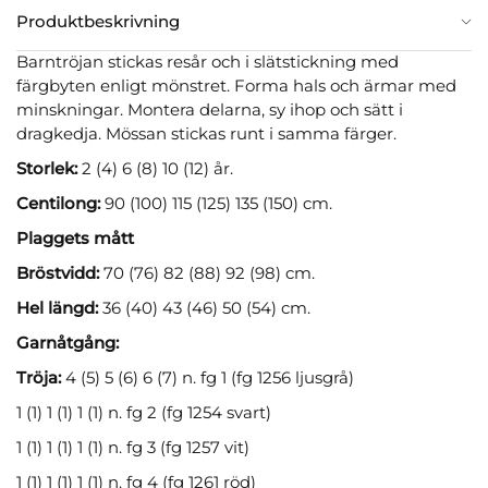
Produktbeskrivning
Barntröjan stickas resår och i slätstickning med
färgbyten enligt mönstret. Forma hals och ärmar med
minskningar. Montera delarna, sy ihop och sätt i
dragkedja. Mössan stickas runt i samma färger.
Storlek:
2 (4) 6 (8) 10 (12) år.
Centilong:
90 (100) 115 (125) 135 (150) cm.
Plaggets mått
Bröstvidd:
70 (76) 82 (88) 92 (98) cm.
Hel längd:
36 (40) 43 (46) 50 (54) cm.
Garnåtgång:
Tröja:
4 (5) 5 (6) 6 (7) n. fg 1 (fg 1256 ljusgrå)
1 (1) 1 (1) 1 (1) n. fg 2 (fg 1254 svart)
1 (1) 1 (1) 1 (1) n. fg 3 (fg 1257 vit)
1 (1) 1 (1) 1 (1) n. fg 4 (fg 1261 röd)