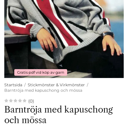
Gratis pdf vid köp av garn
Startsida
/
Stickmönster & Virkmönster
/
Barntröja med kapuschong och mössa
(0)
Barntröja med kapuschong
och mössa