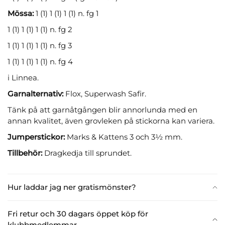
Mössa:
1 (1) 1 (1) 1 (1) n. fg 1
1 (1) 1 (1) 1 (1) n. fg 2
1 (1) 1 (1) 1 (1) n. fg 3
1 (1) 1 (1) 1 (1) n. fg 4
i Linnea.
Garnalternativ:
Flox, Superwash Safir.
Tänk på att garnåtgången blir annorlunda med en
annan kvalitet, även grovleken på stickorna kan variera.
Jumperstickor:
Marks & Kattens 3 och 3½ mm.
Tillbehör:
Dragkedja till sprundet.
Hur laddar jag ner gratismönster?
Fri retur och 30 dagars öppet köp för
klubbmedlemmar