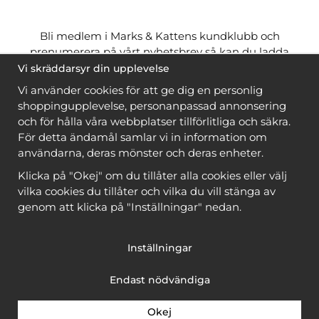
Bli medlem i Marks & Kattens kundklubb och
prenumerera på vårt nyhetsbrev så kan du ladda
ner många mönster
gratis
och få många
på köpet
Vi skräddarsyr din upplevelse
när du handlar garn till mönstret. Du ser vilka som
Vi använder cookies för att ge dig en personlig
är
gratis
när du är
inloggad
.
shoppingupplevelse, personanpassad annonsering
och för hålla våra webbplatser tillförlitliga och säkra.
Bli medlem
För detta ändamål samlar vi in information om
användarna, deras mönster och deras enheter.
Klicka på "Okej" om du tillåter alla cookies eller välj
vilka cookies du tillåter och vilka du vill stänga av
genom att klicka på "Inställningar" nedan.
Copyright © 2026, Marks & Kattens AB
Inställningar
Endast nödvändiga
Okej