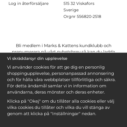
Log in återförsäljare
515 32 Viskafors
Sverige
Orgnr
556820-2518
Bli medlem i Marks & Kattens kundklubb och
prenumerera på vårt nyhetsbrev så kan du ladda
ner många mönster
gratis
och få många
på köpet
Vi skräddarsyr din upplevelse
när du handlar garn till mönstret. Du ser vilka som
Vi använder cookies för att ge dig en personlig
är
gratis
när du är
inloggad
.
shoppingupplevelse, personanpassad annonsering
och för hålla våra webbplatser tillförlitliga och säkra.
Bli medlem
För detta ändamål samlar vi in information om
användarna, deras mönster och deras enheter.
Klicka på "Okej" om du tillåter alla cookies eller välj
vilka cookies du tillåter och vilka du vill stänga av
genom att klicka på "Inställningar" nedan.