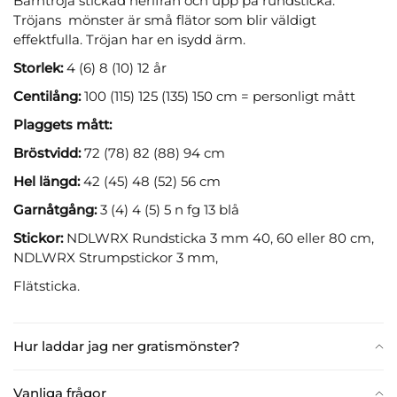
Barntröja stickad nerifrån och upp på rundsticka.
Tröjans mönster är små flätor som blir väldigt
effektfulla. Tröjan har en isydd ärm.
Storlek:
4 (6) 8 (10) 12 år
Centilång:
100 (115) 125 (135) 150 cm = personligt mått
Plaggets mått:
Bröstvidd:
72 (78) 82 (88) 94 cm
Hel längd:
42 (45) 48 (52) 56 cm
Garnåtgång:
3 (4) 4 (5) 5 n fg 13 blå
Stickor:
NDLWRX Rundsticka 3 mm 40, 60 eller 80 cm,
NDLWRX Strumpstickor 3 mm,
Flätsticka.
Hur laddar jag ner gratismönster?
Vanliga frågor