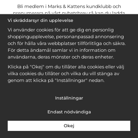
Bli medlem i Marks & Kattens kundklubb och
prenumerera på vårt nyhetsbrev så kan du ladda
ner många mönster
gratis
och få många
på köpet
Vi skräddarsyr din upplevelse
när du handlar garn till mönstret. Du ser vilka som
Vi använder cookies för att ge dig en personlig
är
gratis
när du är
inloggad
.
shoppingupplevelse, personanpassad annonsering
och för hålla våra webbplatser tillförlitliga och säkra.
Bli medlem
För detta ändamål samlar vi in information om
användarna, deras mönster och deras enheter.
Klicka på "Okej" om du tillåter alla cookies eller välj
vilka cookies du tillåter och vilka du vill stänga av
genom att klicka på "Inställningar" nedan.
Copyright © 2026, Marks & Kattens AB
Inställningar
Endast nödvändiga
Okej