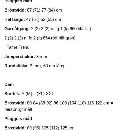
Plaggets mått
Bröstvidd:
67 (71) 77 (84) cm
Hel längd:
47 (51) 53 (55) cm
Garnåtgång:
2 (2) 2 (2) n. fg 1 (fg 660 blå-lila)
2 (2) 2 (2) n. fg 2 (fg 654 röd-blå-grön)
i Fame Trend
Jumperstickor:
3 mm
Rundsticka:
3 mm, 60 cm lång
Dam
Storlek:
S (M) L (XL) XXL
Bröstvidd:
80-84 (88-92) 96-100 (104-110) 115-122 cm =
personligt mått
Plaggets mått
Bröstvidd:
89 (96) 105 (112) 125 cm