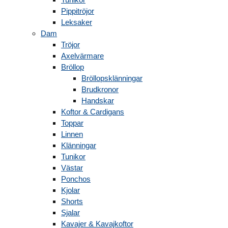
Pippitröjor
Leksaker
Dam
Tröjor
Axelvärmare
Bröllop
Bröllopsklänningar
Brudkronor
Handskar
Koftor & Cardigans
Toppar
Linnen
Klänningar
Tunikor
Västar
Ponchos
Kjolar
Shorts
Sjalar
Kavajer & Kavajkoftor