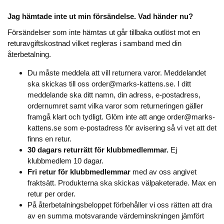
Jag hämtade inte ut min försändelse. Vad händer nu?
Försändelser som inte hämtas ut går tillbaka outlöst mot en
returavgiftskostnad vilket regleras i samband med din
återbetalning.
Du måste meddela att vill returnera varor. Meddelandet
ska skickas till oss order@marks-kattens.se. I ditt
meddelande ska ditt namn, din adress, e-postadress,
ordernumret samt vilka varor som returneringen gäller
framgå klart och tydligt. Glöm inte att ange order@marks-
kattens.se som e-postadress för avisering så vi vet att det
finns en retur.
30 dagars returrätt för klubbmedlemmar.
Ej
klubbmedlem 10 dagar.
Fri retur
för klubbmedlemmar
med av oss angivet
fraktsätt. Produkterna ska skickas välpaketerade. Max en
retur per order.
På återbetalningsbeloppet förbehåller vi oss rätten att dra
av en summa motsvarande värdeminskningen jämfört