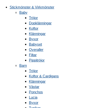
Stickmönster & Virkmönster
Baby
Tröjor
Dopklänningar
Koftor
Klänningar
Byxor
Babyset
Overaller
Filtar
Pippitröjor
Barn
Tröjor
Koftor & Cardigans
Klänningar
Västar
Ponchos
Lucia
Byxor
Tunikor