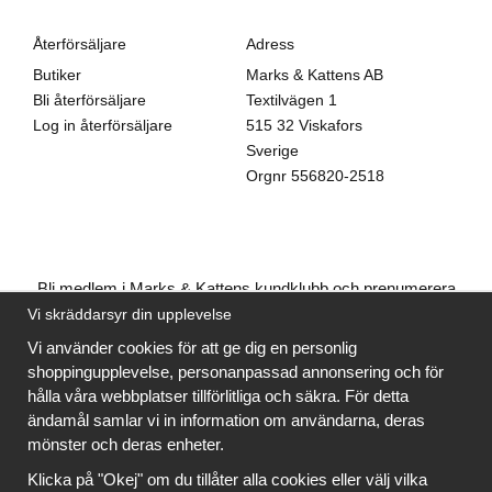
Återförsäljare
Adress
Butiker
Marks & Kattens AB
Bli återförsäljare
Textilvägen 1
Log in återförsäljare
515 32 Viskafors
Sverige
Orgnr
556820-2518
Bli medlem i Marks & Kattens kundklubb och prenumerera
på vårt nyhetsbrev så kan du ladda ner många mönster
Vi skräddarsyr din upplevelse
gratis
och få många
på köpet
när du handlar garn till
Vi använder cookies för att ge dig en personlig
mönstret. Du ser vilka som är
gratis
när du är
inloggad
.
shoppingupplevelse, personanpassad annonsering och för
hålla våra webbplatser tillförlitliga och säkra. För detta
Bli medlem
ändamål samlar vi in information om användarna, deras
mönster och deras enheter.
Klicka på "Okej" om du tillåter alla cookies eller välj vilka