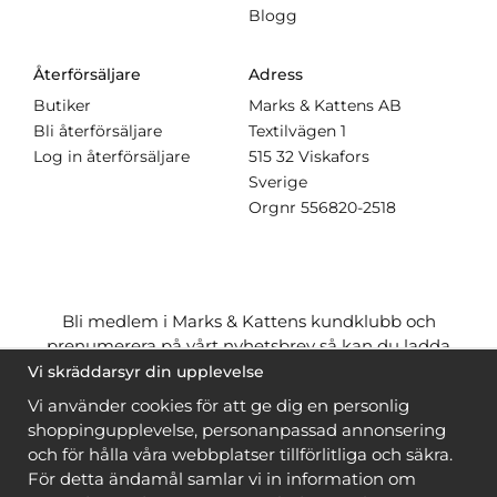
Blogg
Återförsäljare
Adress
Butiker
Marks & Kattens AB
Bli återförsäljare
Textilvägen 1
Log in återförsäljare
515 32 Viskafors
Sverige
Orgnr
556820-2518
Bli medlem i Marks & Kattens kundklubb och
prenumerera på vårt nyhetsbrev så kan du ladda
ner många mönster
gratis
och få många
på köpet
Vi skräddarsyr din upplevelse
när du handlar garn till mönstret. Du ser vilka som
Vi använder cookies för att ge dig en personlig
är
gratis
när du är
inloggad
.
shoppingupplevelse, personanpassad annonsering
och för hålla våra webbplatser tillförlitliga och säkra.
Bli medlem
För detta ändamål samlar vi in information om