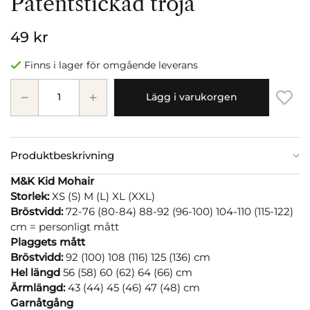
Patentstickad tröja
49 kr
Finns i lager för omgående leverans
Lägg i varukorgen
Produktbeskrivning
M&K Kid Mohair
Storlek:
XS (S) M (L) XL (XXL)
Bröstvidd:
72-76 (80-84) 88-92 (96-100) 104-110 (115-122)
cm = personligt mått
Plaggets mått
Bröstvidd:
92 (100) 108 (116) 125 (136) cm
Hel längd
56 (58) 60 (62) 64 (66) cm
Ärmlängd:
43 (44) 45 (46) 47 (48) cm
Garnåtgång