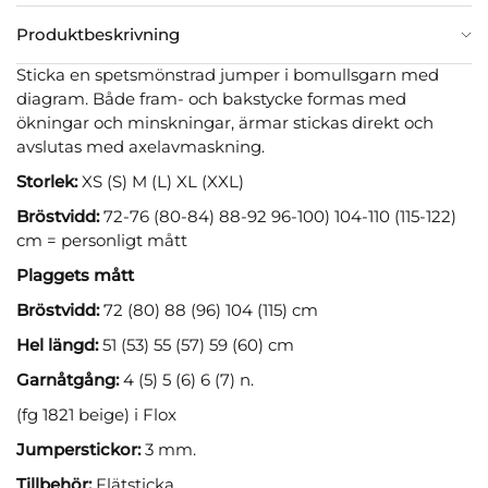
Produktbeskrivning
Sticka en spetsmönstrad jumper i bomullsgarn med
diagram. Både fram- och bakstycke formas med
ökningar och minskningar, ärmar stickas direkt och
avslutas med axelavmaskning.
Storlek:
XS (S) M (L) XL (XXL)
Bröstvidd:
72-76 (80-84) 88-92 96-100) 104-110 (115-122)
cm = personligt mått
Plaggets mått
Bröstvidd:
72 (80) 88 (96) 104 (115) cm
Hel längd:
51 (53) 55 (57) 59 (60) cm
Garnåtgång:
4 (5) 5 (6) 6 (7) n.
(fg 1821 beige) i Flox
Jumperstickor:
3 mm.
Tillbehör:
Flätsticka.