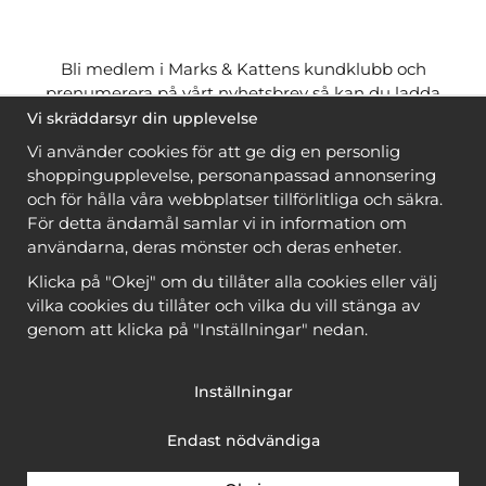
Bli medlem i Marks & Kattens kundklubb och
prenumerera på vårt nyhetsbrev så kan du ladda
ner många mönster
gratis
och få många
på köpet
Vi skräddarsyr din upplevelse
när du handlar garn till mönstret. Du ser vilka som
Vi använder cookies för att ge dig en personlig
är
gratis
när du är
inloggad
.
shoppingupplevelse, personanpassad annonsering
och för hålla våra webbplatser tillförlitliga och säkra.
Bli medlem
För detta ändamål samlar vi in information om
användarna, deras mönster och deras enheter.
Klicka på "Okej" om du tillåter alla cookies eller välj
vilka cookies du tillåter och vilka du vill stänga av
genom att klicka på "Inställningar" nedan.
Copyright © 2026, Marks & Kattens AB
Inställningar
Endast nödvändiga