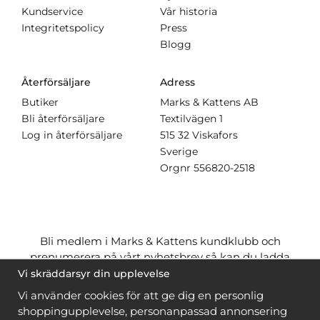
Kundservice
Vår historia
Integritetspolicy
Press
Blogg
Återförsäljare
Adress
Butiker
Marks & Kattens AB
Bli återförsäljare
Textilvägen 1
Log in återförsäljare
515 32 Viskafors
Sverige
Orgnr
556820-2518
Bli medlem i Marks & Kattens kundklubb och
prenumerera på vårt nyhetsbrev så kan du ladda
ner många mönster
gratis
och få många
på köpet
Vi skräddarsyr din upplevelse
när du handlar garn till mönstret. Du ser vilka som
Vi använder cookies för att ge dig en personlig
är
gratis
när du är
inloggad
.
shoppingupplevelse, personanpassad annonsering