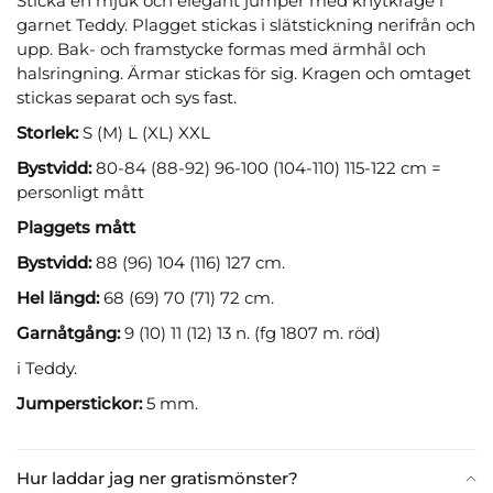
Sticka en mjuk och elegant jumper med knytkrage i
garnet Teddy. Plagget stickas i slätstickning nerifrån och
upp. Bak- och framstycke formas med ärmhål och
halsringning. Ärmar stickas för sig. Kragen och omtaget
stickas separat och sys fast.
Storlek:
S (M) L (XL) XXL
Bystvidd:
80-84 (88-92) 96-100 (104-110) 115-122 cm =
personligt mått
Plaggets mått
Bystvidd:
88 (96) 104 (116) 127 cm.
Hel längd:
68 (69) 70 (71) 72 cm.
Garnåtgång:
9 (10) 11 (12) 13 n. (fg 1807 m. röd)
i Teddy.
Jumperstickor:
5 mm.
Hur laddar jag ner gratismönster?