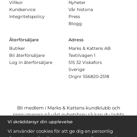
Villkor
Nyheter
Kundservice
Vår historia
Integritetspolicy
Press
Blogg
Återförsäljare
Adress
Butiker
Marks & Kattens AB
Bli återförsäljare
Textilvägen 1
Log in återförsäljare
515 32 Viskafors
Sverige
Orgnr
556820-2518
Bli medlem i Marks & Kattens kundklubb och
prenumerera på vårt nyhetsbrev så kan du ladda
ner många mönster
gratis
och få många
på köpet
Vi skräddarsyr din upplevelse
när du handlar garn till mönstret. Du ser vilka som
Vi använder cookies för att ge dig en personlig
är
gratis
när du är
inloggad
.