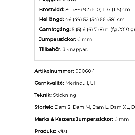
Bröstvidd:
80 (86) 92 (100) 107 (115) cm
Hel längd:
46 (49) 52 (54) 56 (58) cm
Garnåtgång:
5 (5) 6 (6) 7 (8) n. (fg 2010 
Jumperstickor:
6 mm
Tillbehör:
3 knappar.
Artikelnummer:
09060-1
Garnkvalité:
Merinoull,
Ull
Teknik:
Stickning
Storlek:
Dam S,
Dam M,
Dam L,
Dam XL,
D
Marks & Kattens Jumperstickor:
6 mm
Produkt:
Väst