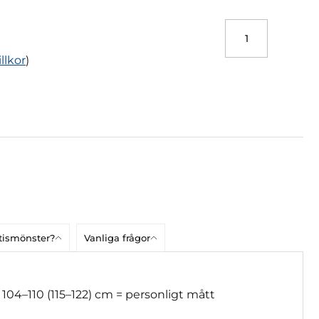
illkor
)
atismönster?
Vanliga frågor
104–110 (115–122) cm = personligt mått