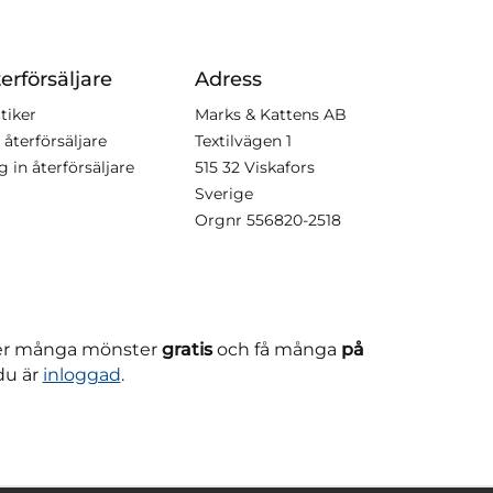
erförsäljare
Adress
tiker
Marks & Kattens AB
 återförsäljare
Textilvägen 1
g in återförsäljare
515 32 Viskafors
Sverige
Orgnr
556820-2518
ner många mönster
gratis
och få många
på
du är
inloggad
.