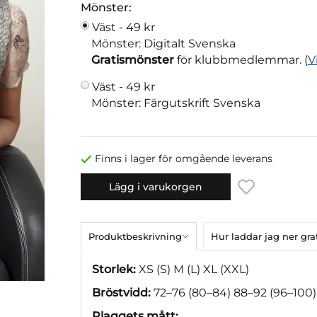
Mönster:
Väst -
49 kr
Mönster: Digitalt Svenska
Gratismönster
för klubbmedlemmar. (
V
Väst -
49 kr
Mönster: Färgutskrift Svenska
Finns i lager för omgående leverans
Lägg i varukorgen
Produktbeskrivning
Hur laddar jag ner gr
Storlek:
XS (S) M (L) XL (XXL)
Bröstvidd:
72–76 (80–84) 88–92 (96–100) 
Plaggets mått: