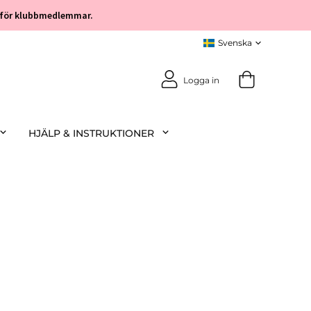
öp för klubbmedlemmar.
Logga in
HJÄLP & INSTRUKTIONER