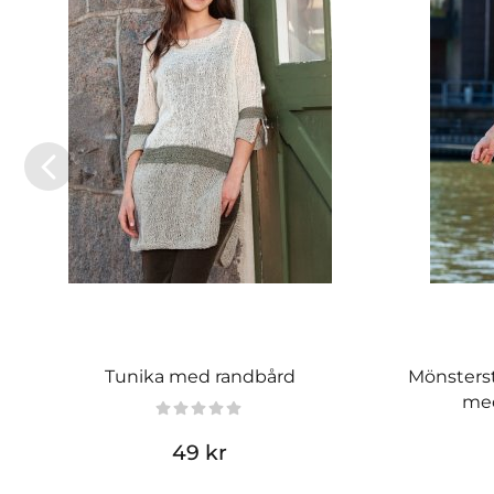
Tunika med randbård
Mönsterst
med
49 kr