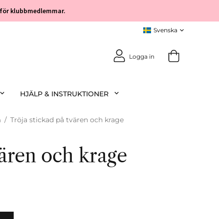
öp för klubbmedlemmar.
Logga in
HJÄLP & INSTRUKTIONER
m
/
Tröja stickad på tvären och krage
vären och krage