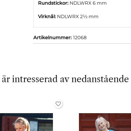
Rundstickor:
NDLWRX 6 mm
Virknål:
NDLWRX 2½ mm
Artikelnummer:
12068
är intresserad av nedanstående