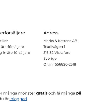
erförsäljare
Adress
tiker
Marks & Kattens AB
 återförsäljare
Textilvägen 1
g in återförsäljare
515 32 Viskafors
Sverige
Orgnr
556820-2518
ner många mönster
gratis
och få många
på
du är
inloggad
.