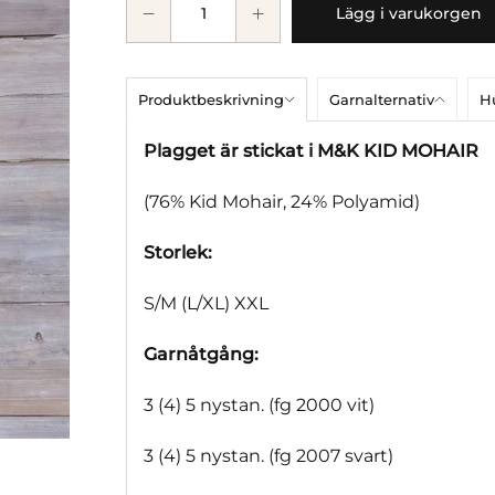
Lägg i varukorgen
Produktbeskrivning
Garnalternativ
Hu
Plagget är stickat i M&K KID MOHAIR
(76% Kid Mohair, 24% Polyamid)
Storlek:
S/M (L/XL) XXL
Garnåtgång:
3 (4) 5 nystan. (fg 2000 vit)
3 (4) 5 nystan. (fg 2007 svart)