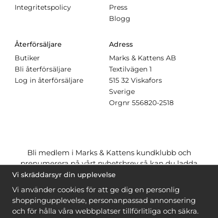
Integritetspolicy
Press
Blogg
Återförsäljare
Adress
Butiker
Marks & Kattens AB
Bli återförsäljare
Textilvägen 1
Log in återförsäljare
515 32 Viskafors
Sverige
Orgnr
556820-2518
Bli medlem i Marks & Kattens kundklubb och
prenumerera på vårt nyhetsbrev så kan du ladda
ner många mönster
gratis
och få många
på köpet
Vi skräddarsyr din upplevelse
när du handlar garn till mönstret. Du ser vilka som
Vi använder cookies för att ge dig en personlig
är
gratis
när du är
inloggad
.
shoppingupplevelse, personanpassad annonsering
och för hålla våra webbplatser tillförlitliga och säkra.
Bli medlem