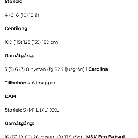
Storlek:
4 (6) 8 (10) 12 år
Centilong:
100 (115) 125 (135) 150 cm
Garnåtgång:
5 (5) 6 (7) 8 nystan (fg 824 ljusgrön) i
Carolina
Tillbehör:
4-6 knappar
DAM
Storlek:
S (M) L (XL) XXL
Garnåtgång:
16 (17) 18 (19) 20 nystan (fg 178 röd) i
M&K Eco Babyull