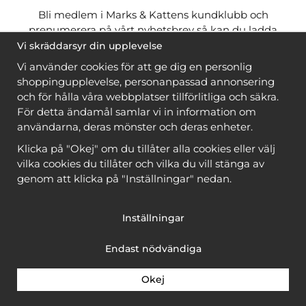
Bli medlem i Marks & Kattens kundklubb och
prenumerera på vårt nyhetsbrev så kan du ladda
ner många mönster
gratis
och få många
på köpet
Vi skräddarsyr din upplevelse
när du handlar garn till mönstret. Du ser vilka som
Vi använder cookies för att ge dig en personlig
är
gratis
när du är
inloggad
.
shoppingupplevelse, personanpassad annonsering
och för hålla våra webbplatser tillförlitliga och säkra.
Bli medlem
För detta ändamål samlar vi in information om
användarna, deras mönster och deras enheter.
Klicka på "Okej" om du tillåter alla cookies eller välj
vilka cookies du tillåter och vilka du vill stänga av
genom att klicka på "Inställningar" nedan.
Copyright © 2026, Marks & Kattens AB
Inställningar
Endast nödvändiga
Okej