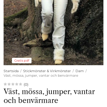
Gratis pdf
Startsida
/
Stickmönster & Virkmönster
/
Dam
/
Väst, mössa, jumper, vantar och benvärmare
(0)
Väst, mössa, jumper, vantar
och benvärmare