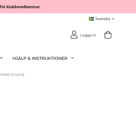
öp för klubbmedlemmar.
Logga in
HJÄLP & INSTRUKTIONER
med snurra