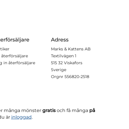
erförsäljare
Adress
tiker
Marks & Kattens AB
 återförsäljare
Textilvägen 1
g in återförsäljare
515 32 Viskafors
Sverige
Orgnr
556820-2518
ner många mönster
gratis
och få många
på
du är
inloggad
.