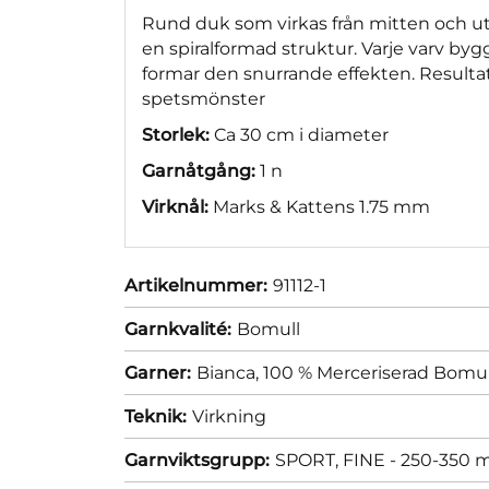
Rund duk som virkas från mitten och ut
en spiralformad struktur. Varje varv b
formar den snurrande effekten. Resultat
spetsmönster
Storlek:
Ca 30 cm i diameter
Garnåtgång:
1 n
Virknål:
Marks & Kattens 1.75 mm
Artikelnummer:
91112-1
Garnkvalité:
Bomull
Garner:
Bianca, 100 % Merceriserad Bomul
Teknik:
Virkning
Garnviktsgrupp:
SPORT, FINE - 250-350 m