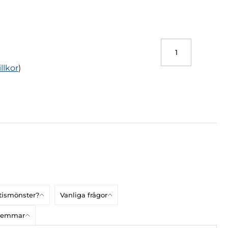
illkor
)
atismönster?
Vanliga frågor
dlemmar