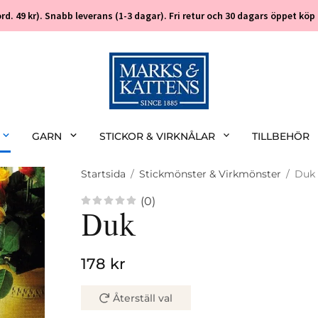
 (ord. 49 kr). Snabb leverans (1-3 dagar). Fri retur och 30 dagars öppet k
GARN
STICKOR & VIRKNÅLAR
TILLBEHÖR
Startsida
/
Stickmönster & Virkmönster
/
Duk
(0)
Duk
178 kr
Återställ val