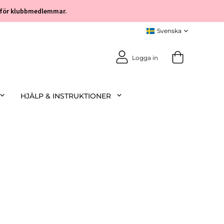
öp för klubbmedlemmar.
Logga in
HJÄLP & INSTRUKTIONER