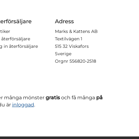
erförsäljare
Adress
tiker
Marks & Kattens AB
 återförsäljare
Textilvägen 1
g in återförsäljare
515 32 Viskafors
Sverige
Orgnr
556820-2518
ner många mönster
gratis
och få många
på
du är
inloggad
.