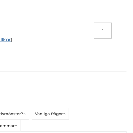
illkor
)
atismönster?
Vanliga frågor
dlemmar