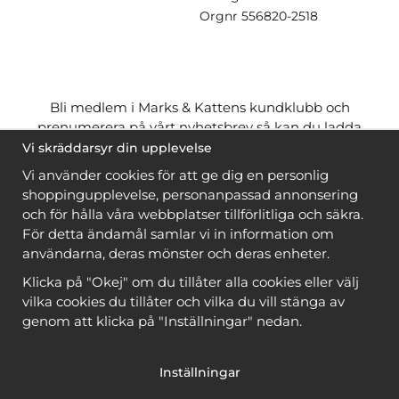
Orgnr
556820-2518
Bli medlem i Marks & Kattens kundklubb och
prenumerera på vårt nyhetsbrev så kan du ladda
ner många mönster
gratis
och få många
på köpet
Vi skräddarsyr din upplevelse
när du handlar garn till mönstret. Du ser vilka som
Vi använder cookies för att ge dig en personlig
är
gratis
när du är
inloggad
.
shoppingupplevelse, personanpassad annonsering
och för hålla våra webbplatser tillförlitliga och säkra.
Bli medlem
För detta ändamål samlar vi in information om
användarna, deras mönster och deras enheter.
Klicka på "Okej" om du tillåter alla cookies eller välj
vilka cookies du tillåter och vilka du vill stänga av
genom att klicka på "Inställningar" nedan.
Copyright © 2026, Marks & Kattens AB
Inställningar