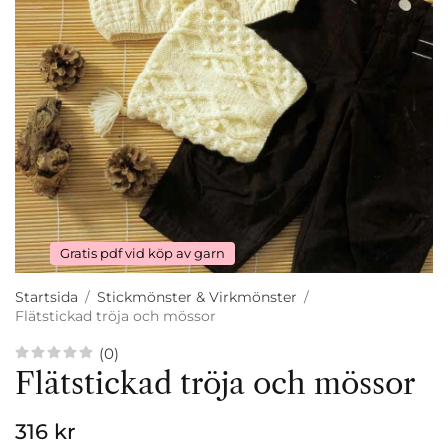
Gratis pdf vid köp av garn
Startsida
/
Stickmönster & Virkmönster
/
Flätstickad tröja och mössor
(0)
Flätstickad tröja och mössor
316 kr