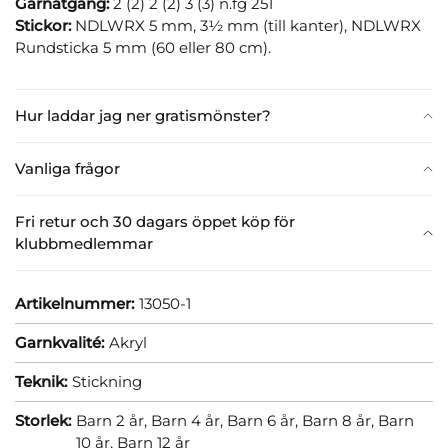
Garnåtgång:
2 (2) 2 (2) 3 (3) n.fg 251
Stickor:
NDLWRX 5 mm, 3½ mm (till kanter), NDLWRX
Rundsticka 5 mm (60 eller 80 cm).
Hur laddar jag ner gratismönster?
Vanliga frågor
Fri retur och 30 dagars öppet köp för
klubbmedlemmar
Artikelnummer:
13050-1
Garnkvalité:
Akryl
Teknik:
Stickning
Storlek:
Barn 2 år,
Barn 4 år,
Barn 6 år,
Barn 8 år,
Barn
10 år,
Barn 12 år