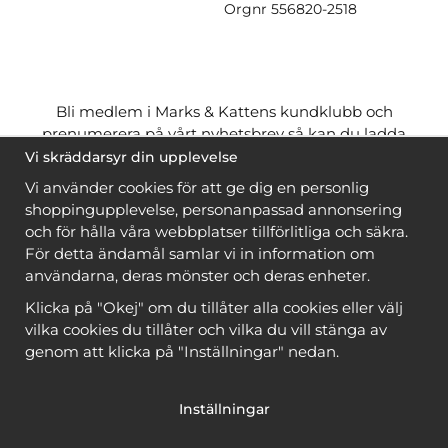
Orgnr
556820-2518
Bli medlem i Marks & Kattens kundklubb och
prenumerera på vårt nyhetsbrev så kan du ladda
ner många mönster
gratis
och få många
på köpet
Vi skräddarsyr din upplevelse
när du handlar garn till mönstret. Du ser vilka som
Vi använder cookies för att ge dig en personlig
är
gratis
när du är
inloggad
.
shoppingupplevelse, personanpassad annonsering
och för hålla våra webbplatser tillförlitliga och säkra.
Bli medlem
För detta ändamål samlar vi in information om
användarna, deras mönster och deras enheter.
Klicka på "Okej" om du tillåter alla cookies eller välj
vilka cookies du tillåter och vilka du vill stänga av
genom att klicka på "Inställningar" nedan.
Copyright © 2026, Marks & Kattens AB
Inställningar