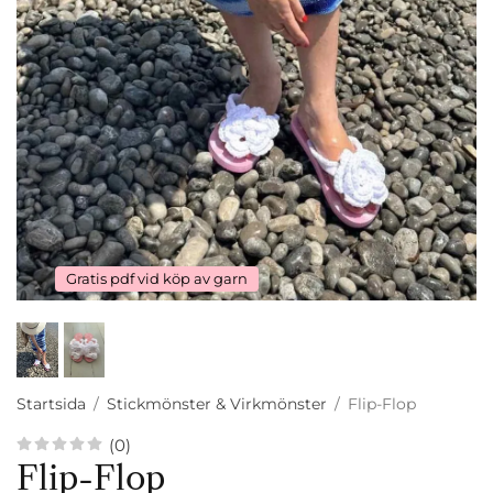
Gratis pdf vid köp av garn
Startsida
/
Stickmönster & Virkmönster
/
Flip-Flop
(0)
Flip-Flop