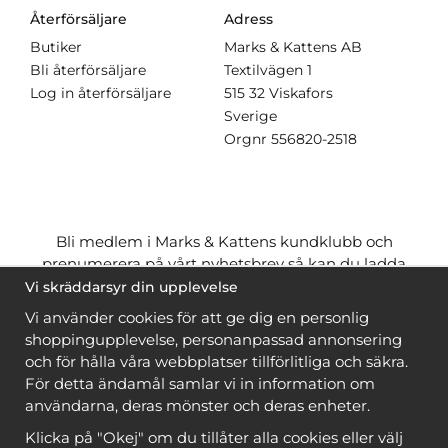
Återförsäljare
Adress
Butiker
Marks & Kattens AB
Bli återförsäljare
Textilvägen 1
Log in återförsäljare
515 32 Viskafors
Sverige
Orgnr
556820-2518
Bli medlem i Marks & Kattens kundklubb och
prenumerera på vårt nyhetsbrev så kan du ladda
ner många mönster
gratis
och få många
på köpet
Vi skräddarsyr din upplevelse
när du handlar garn till mönstret. Du ser vilka som
Vi använder cookies för att ge dig en personlig
är
gratis
när du är
inloggad
.
shoppingupplevelse, personanpassad annonsering
och för hålla våra webbplatser tillförlitliga och säkra.
Bli medlem
För detta ändamål samlar vi in information om
användarna, deras mönster och deras enheter.
Klicka på "Okej" om du tillåter alla cookies eller välj