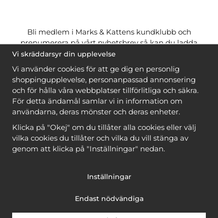
Bli medlem i Marks & Kattens kundklubb och
prenumerera på vårt nyhetsbrev så kan du ladda
ner många mönster
gratis
och få många
på köpet
Vi skräddarsyr din upplevelse
när du handlar garn till mönstret. Du ser vilka som
Vi använder cookies för att ge dig en personlig
är
gratis
när du är
inloggad
.
shoppingupplevelse, personanpassad annonsering
och för hålla våra webbplatser tillförlitliga och säkra.
Bli medlem
För detta ändamål samlar vi in information om
användarna, deras mönster och deras enheter.
Klicka på "Okej" om du tillåter alla cookies eller välj
vilka cookies du tillåter och vilka du vill stänga av
genom att klicka på "Inställningar" nedan.
Copyright © 2026, Marks & Kattens AB
Inställningar
Endast nödvändiga