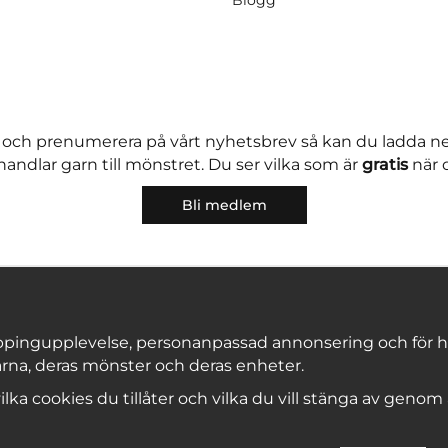
 och prenumerera på vårt nyhetsbrev så kan du ladda 
andlar garn till mönstret. Du ser vilka som är
gratis
när 
Bli medlem
pingupplevelse, personanpassad annonsering och för hålla
rna, deras mönster och deras enheter.
Copyright © 2026, Marks & Kattens AB
 vilka cookies du tillåter och vilka du vill stänga av genom