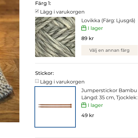
Färg 1:
Lägg i varukorgen
Lovikka (Färg: Ljusgrå)
I lager
89 kr
Välj en annan färg
Stickor:
Lägg i varukorgen
Jumperstickor Bambu
Längd: 35 cm, Tjocklek
I lager
49 kr