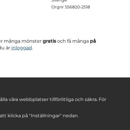
Orgnr
556820-2518
ner många mönster
gratis
och få många
på
du är
inloggad
.
 våra webbplatser tillförlitliga och säkra. För
 att klicka på "Inställningar" nedan.