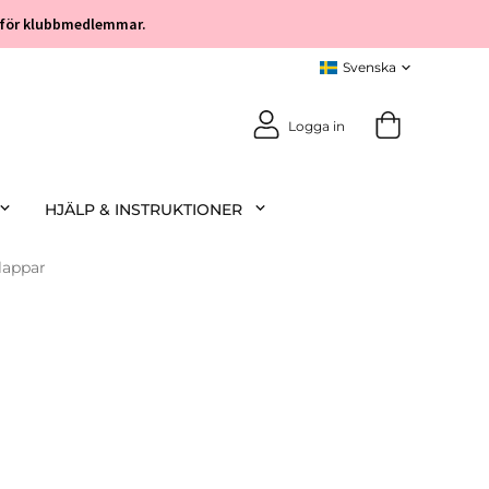
öp för klubbmedlemmar.
Logga in
HJÄLP & INSTRUKTIONER
lappar