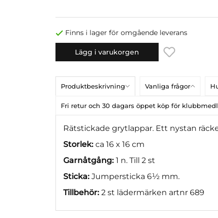
Finns i lager för omgående leverans
Lägg i varukorgen
Produktbeskrivning
Vanliga frågor
Hu
Fri retur och 30 dagars öppet köp för klubbme
Rätstickade grytlappar. Ett nystan räcker
Storlek:
ca 16 x 16 cm
Garnåtgång:
1 n. Till 2 st
Sticka:
Jumpersticka 6½ mm.
Tillbehör:
2 st lädermärken artnr 689