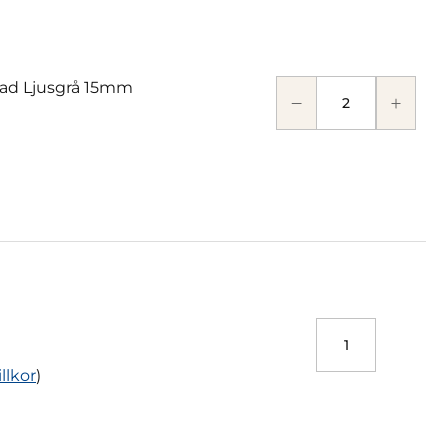
ad Ljusgrå 15mm
illkor
)