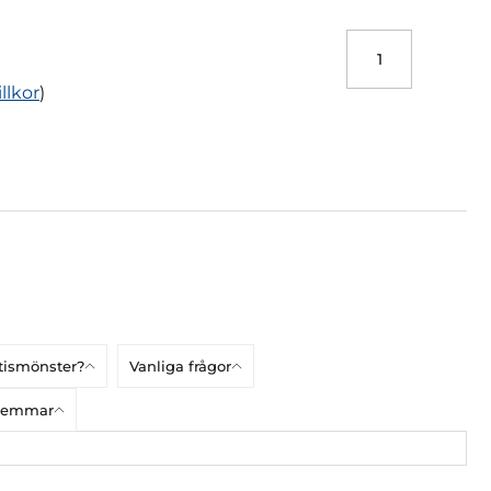
illkor
)
atismönster?
Vanliga frågor
dlemmar