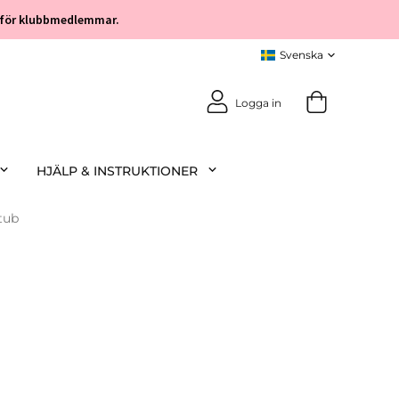
öp för klubbmedlemmar.
Logga in
HJÄLP & INSTRUKTIONER
tub