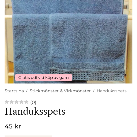
Gratis pdf vid köp av garn
Startsida
/
Stickmönster & Virkmönster
/
Handuksspets
(0)
Handuksspets
45 kr