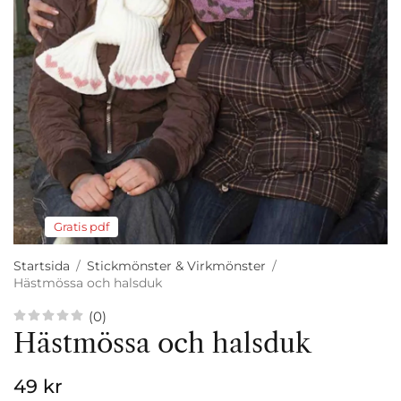
Gratis pdf
Startsida
/
Stickmönster & Virkmönster
/
Hästmössa och halsduk
(0)
Hästmössa och halsduk
49 kr