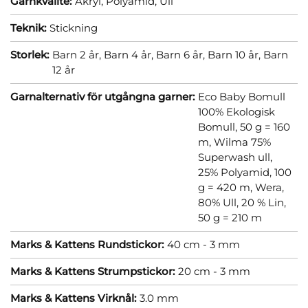
Garnkvalité:
Akryl,
Polyamid,
Ull
Teknik:
Stickning
Storlek:
Barn 2 år,
Barn 4 år,
Barn 6 år,
Barn 10 år,
Barn
12 år
Garnalternativ för utgångna garner:
Eco Baby Bomull
100% Ekologisk
Bomull, 50 g = 160
m,
Wilma 75%
Superwash ull,
25% Polyamid, 100
g = 420 m,
Wera,
80% Ull, 20 % Lin,
50 g = 210 m
Marks & Kattens Rundstickor:
40 cm - 3 mm
Marks & Kattens Strumpstickor:
20 cm - 3 mm
Marks & Kattens Virknål:
3.0 mm