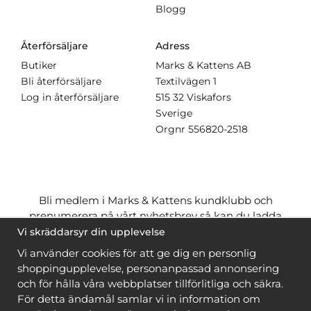
Blogg
Återförsäljare
Adress
Butiker
Marks & Kattens AB
Bli återförsäljare
Textilvägen 1
Log in återförsäljare
515 32 Viskafors
Sverige
Orgnr
556820-2518
Bli medlem i Marks & Kattens kundklubb och
prenumerera på vårt nyhetsbrev så kan du ladda
ner många mönster
gratis
och få många
på köpet
Vi skräddarsyr din upplevelse
när du handlar garn till mönstret. Du ser vilka som
Vi använder cookies för att ge dig en personlig
är
gratis
när du är
inloggad
.
shoppingupplevelse, personanpassad annonsering
och för hålla våra webbplatser tillförlitliga och säkra.
Bli medlem
För detta ändamål samlar vi in information om