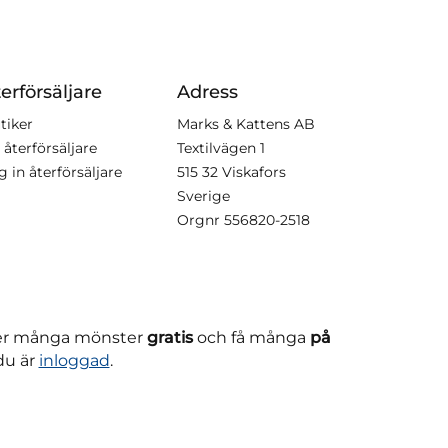
erförsäljare
Adress
tiker
Marks & Kattens AB
 återförsäljare
Textilvägen 1
g in återförsäljare
515 32 Viskafors
Sverige
Orgnr
556820-2518
ner många mönster
gratis
och få många
på
du är
inloggad
.