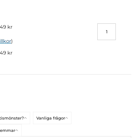
49 kr
illkor
)
49 kr
atismönster?
Vanliga frågor
dlemmar