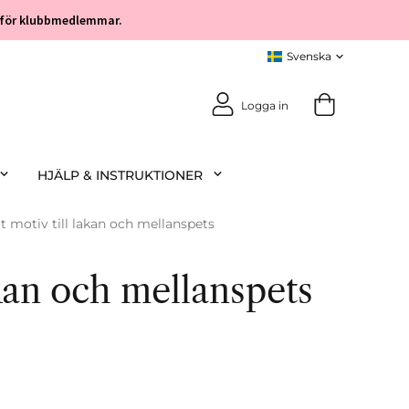
öp för klubbmedlemmar.
Logga in
HJÄLP & INSTRUKTIONER
llt motiv till lakan och mellanspets
lakan och mellanspets