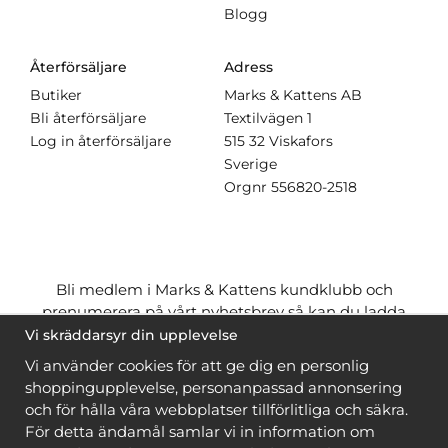
Blogg
Återförsäljare
Adress
Butiker
Marks & Kattens AB
Bli återförsäljare
Textilvägen 1
Log in återförsäljare
515 32 Viskafors
Sverige
Orgnr
556820-2518
Bli medlem i Marks & Kattens kundklubb och
prenumerera på vårt nyhetsbrev så kan du ladda
ner många mönster
gratis
och få många
på köpet
Vi skräddarsyr din upplevelse
när du handlar garn till mönstret. Du ser vilka som
Vi använder cookies för att ge dig en personlig
är
gratis
när du är
inloggad
.
shoppingupplevelse, personanpassad annonsering
och för hålla våra webbplatser tillförlitliga och säkra.
Bli medlem
För detta ändamål samlar vi in information om