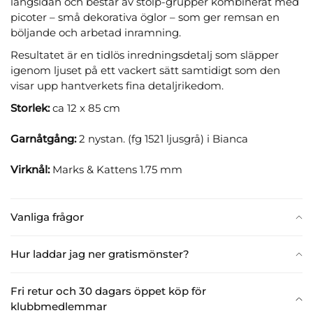
långsidan och består av stolp-grupper kombinerat med
picoter – små dekorativa öglor – som ger remsan en
böljande och arbetad inramning.
Resultatet är en tidlös inredningsdetalj som släpper
igenom ljuset på ett vackert sätt samtidigt som den
visar upp hantverkets fina detaljrikedom.
Storlek:
ca 12 x 85 cm
Garnåtgång:
2 nystan. (fg 1521 ljusgrå) i Bianca
Virknål:
Marks & Kattens 1.75 mm
Vanliga frågor
Hur laddar jag ner gratismönster?
Fri retur och 30 dagars öppet köp för
klubbmedlemmar