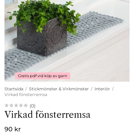
Gratis pdf vid köp av garn
Startsida
/
Stickmönster & Virkmönster
/
Interiör
/
Virkad fönsterremsa
(0)
Virkad fönsterremsa
90 kr