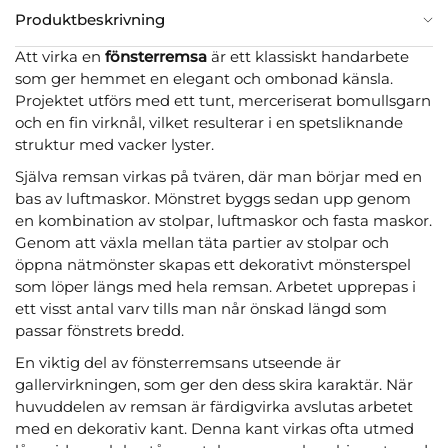
Produktbeskrivning
Att virka en
fönsterremsa
är ett klassiskt handarbete
som ger hemmet en elegant och ombonad känsla.
Projektet utförs med ett tunt, merceriserat bomullsgarn
och en fin virknål, vilket resulterar i en spetsliknande
struktur med vacker lyster.
Själva remsan virkas på tvären, där man börjar med en
bas av luftmaskor. Mönstret byggs sedan upp genom
en kombination av stolpar, luftmaskor och fasta maskor.
Genom att växla mellan täta partier av stolpar och
öppna nätmönster skapas ett dekorativt mönsterspel
som löper längs med hela remsan. Arbetet upprepas i
ett visst antal varv tills man når önskad längd som
passar fönstrets bredd.
En viktig del av fönsterremsans utseende är
gallervirkningen, som ger den dess skira karaktär. När
huvuddelen av remsan är färdigvirka avslutas arbetet
med en dekorativ kant. Denna kant virkas ofta utmed