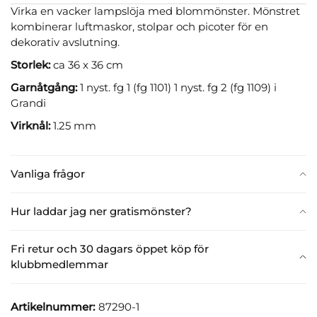
Virka en vacker lampslöja med blommönster. Mönstret
kombinerar luftmaskor, stolpar och picoter för en
dekorativ avslutning.
Storlek:
ca 36 x 36 cm
Garnåtgång:
1 nyst. fg 1 (fg 1101) 1 nyst. fg 2 (fg 1109) i
Grandi
Virk­nål:
1.25 mm
Vanliga frågor
Hur laddar jag ner gratismönster?
Fri retur och 30 dagars öppet köp för
klubbmedlemmar
Artikelnummer:
87290-1