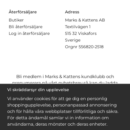
Återförsäljare
Adress
Butiker
Marks & Kattens AB
Bli återförsäljare
Textilvägen 1
Log in återförsäljare
515 32 Viskafors
Sverige
Orgnr
556820-2518
Bli medlem i Marks & Kattens kundklubb och
prenumerera på vårt nyhetsbrev så kan du ladda
ner många mönster
gratis
och få många
på köpet
Vi skräddarsyr din upplevelse
när du handlar garn till mönstret. Du ser vilka som
Vi använder cookies för att ge dig en personlig
är
gratis
när du är
inloggad
.
shoppingupplevelse, personanpassad annonsering
och för hålla våra webbplatser tillförlitliga och säkra.
Bli medlem
För detta ändamål samlar vi in information om
användarna, deras mönster och deras enheter.