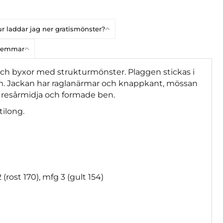
r laddar jag ner gratismönster?
dlemmar
och byxor med strukturmönster. Plaggen stickas i
ram. Jackan har raglanärmar och knappkant, mössan
 resårmidja och formade ben.
tilong.
 (rost 170), mfg 3 (gult 154)