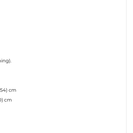
ing).
(54) cm
60) cm