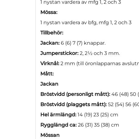
1 nystan vardera av mfg 1, 2 och 3
Mössa:
1 nystan vardera av bfg, mfg 1, 2 och 3
Tillbehör:
Jackan:
6 (6) 7 (7) knappar.
Jumperstickor:
2, 2½ och 3 mm.
Virknål:
2 mm (till öronlapparnas avslutn
Mått:
Jackan
Bröstvidd (personligt mått):
46 (48) 50 
Bröstvidd (plaggets mått):
52 (54) 56 (
Hel ärmlängd:
14 (19) 23 (25) cm
Rygglängd ca:
26 (31) 35 (38) cm
Mössan