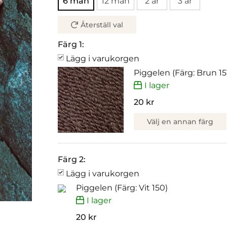
6 mån
12 mån
2 år
3 år
Återställ val
Färg 1:
Lägg i varukorgen
Piggelen (Färg: Brun 15
I lager
20 kr
Välj en annan färg
Färg 2:
Lägg i varukorgen
Piggelen (Färg: Vit 150)
I lager
20 kr