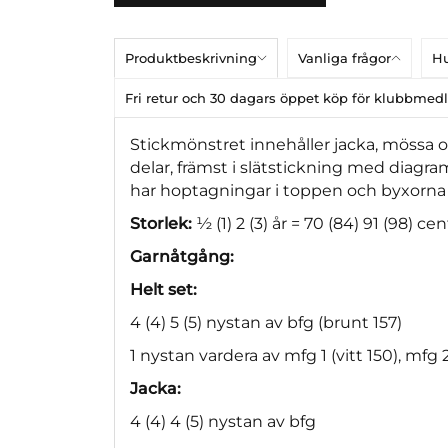
Produktbeskrivning
Vanliga frågor
Hu
Fri retur och 30 dagars öppet köp för klubbme
Stickmönstret innehåller jacka, mössa 
delar, främst i slätstickning med diag
har hoptagningar i toppen och byxorna
Storlek:
½ (1) 2 (3) år = 70 (84) 91 (98) cen
Garnåtgång:
Helt set:
4 (4) 5 (5) nystan av bfg (brunt 157)
1 nystan vardera av mfg 1 (vitt 150), mfg 2
Jacka:
4 (4) 4 (5) nystan av bfg