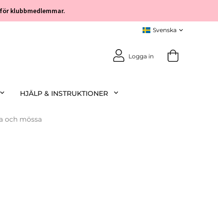
öp för klubbmedlemmar.
Logga in
HJÄLP & INSTRUKTIONER
a och mössa