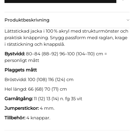
Produktbeskrivning
Lättstickad jacka i 100 % akryl med strukturmönster och
praktisk knäppning. Snygg passform med raglan, krage
i rätstickning och knappslå.
Bystvidd:
80–84 (88–92) 96–100 (104–110) cm =
personligt mått
Plaggets mått
Bröstvidd: 100 (108) 116 (124) cm
Hel längd: 66 (68) 70 (71) cm
Garnåtgång:
11 (12) 13 (14) n. fg 35 vit
Jumperstickor:
4 mm.
Tillbehör:
4 knappar.