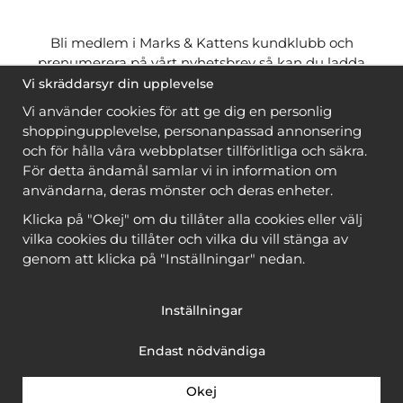
Bli medlem i Marks & Kattens kundklubb och
prenumerera på vårt nyhetsbrev så kan du ladda
ner många mönster
gratis
och få många
på köpet
Vi skräddarsyr din upplevelse
när du handlar garn till mönstret. Du ser vilka som
Vi använder cookies för att ge dig en personlig
är
gratis
när du är
inloggad
.
shoppingupplevelse, personanpassad annonsering
och för hålla våra webbplatser tillförlitliga och säkra.
Bli medlem
För detta ändamål samlar vi in information om
användarna, deras mönster och deras enheter.
Klicka på "Okej" om du tillåter alla cookies eller välj
vilka cookies du tillåter och vilka du vill stänga av
genom att klicka på "Inställningar" nedan.
Copyright © 2026, Marks & Kattens AB
Inställningar
Endast nödvändiga
Okej