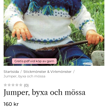
Gratis pdf vid köp av garn
Startsida
/
Stickmönster & Virkmönster
/
Jumper, byxa och mössa
(0)
Jumper, byxa och mössa
160 kr