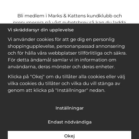
Bli medlem i Marks & Kattens kundklubb och
prenumerera på vårt nyhetsbrev så kan du ladda
ner många mönster
gratis
och få många
på köpet
Vi skräddarsyr din upplevelse
när du handlar garn till mönstret. Du ser vilka som
Vi använder cookies för att ge dig en personlig
är
gratis
när du är
inloggad
.
shoppingupplevelse, personanpassad annonsering
och för hålla våra webbplatser tillförlitliga och säkra.
Bli medlem
För detta ändamål samlar vi in information om
användarna, deras mönster och deras enheter.
Klicka på "Okej" om du tillåter alla cookies eller välj
vilka cookies du tillåter och vilka du vill stänga av
genom att klicka på "Inställningar" nedan.
Copyright © 2026, Marks & Kattens AB
Inställningar
Endast nödvändiga
Okej