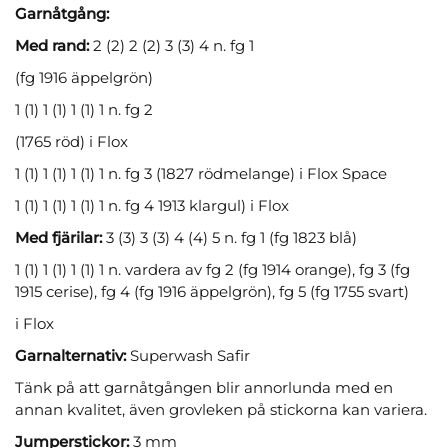
Garnåtgång:
Med rand:
2 (2) 2 (2) 3 (3) 4 n. fg 1
(fg 1916 äppelgrön)
1 (1) 1 (1) 1 (1) 1 n. fg 2
(1765 röd) i Flox
1 (1) 1 (1) 1 (1) 1 n. fg 3 (1827 rödmelange) i Flox Space
1 (1) 1 (1) 1 (1) 1 n. fg 4 1913 klargul) i Flox
Med fjärilar:
3 (3) 3 (3) 4 (4) 5 n. fg 1 (fg 1823 blå)
1 (1) 1 (1) 1 (1) 1 n. vardera av fg 2 (fg 1914 orange), fg 3 (fg
1915 cerise), fg 4 (fg 1916 äppelgrön), fg 5 (fg 1755 svart)
i Flox
Garnalternativ:
Superwash Safir
Tänk på att garnåtgången blir annorlunda med en
annan kvalitet, även grovleken på stickorna kan variera.
Jumperstickor:
3 mm