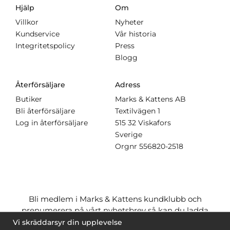
Hjälp
Om
Villkor
Nyheter
Kundservice
Vår historia
Integritetspolicy
Press
Blogg
Återförsäljare
Adress
Butiker
Marks & Kattens AB
Bli återförsäljare
Textilvägen 1
Log in återförsäljare
515 32 Viskafors
Sverige
Orgnr
556820-2518
Bli medlem i Marks & Kattens kundklubb och
prenumerera på vårt nyhetsbrev så kan du ladda
ner många mönster
gratis
och få många
på köpet
Vi skräddarsyr din upplevelse