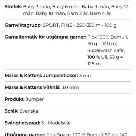
Storlek:
Baby 3 mån,
Baby 6 mån,
Baby 9 mån,
Baby 12
mån,
Baby 18 mån,
Barn 2 år,
Barn 4 år
Garnviktsgrupp:
SPORT, FINE - 250-350 m - 100 g
Garnalternativ för utgångna garner:
Flox 100% Bomull,
50 g = 140 m,
Superwash Safir,
100 % Ull, 50 g =
128 m
Marks & Kattens Jumperstickor:
3 mm
Marks & Kattens Virknål:
3.0 mm
Produkt:
Jumper
Språk:
Svenska
Svårighetsgrad:
3 - Medelsvår
Utgångna garner:
Flox Space, 100 % Bomull, 50 g = 140