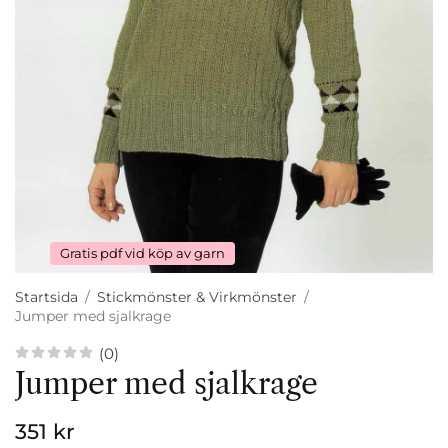
Gratis pdf vid köp av garn
Startsida
/
Stickmönster & Virkmönster
/
Jumper med sjalkrage
(0)
Jumper med sjalkrage
351 kr