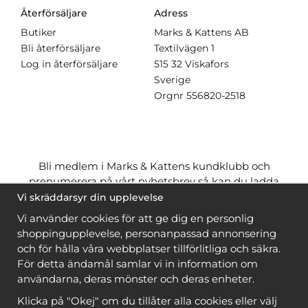
Återförsäljare
Adress
Butiker
Marks & Kattens AB
Bli återförsäljare
Textilvägen 1
Log in återförsäljare
515 32 Viskafors
Sverige
Orgnr
556820-2518
Bli medlem i Marks & Kattens kundklubb och
prenumerera på vårt nyhetsbrev så kan du ladda
ner många mönster
gratis
och få många
på köpet
Vi skräddarsyr din upplevelse
när du handlar garn till mönstret. Du ser vilka som
Vi använder cookies för att ge dig en personlig
är
gratis
när du är
inloggad
.
shoppingupplevelse, personanpassad annonsering
och för hålla våra webbplatser tillförlitliga och säkra.
Bli medlem
För detta ändamål samlar vi in information om
användarna, deras mönster och deras enheter.
Klicka på "Okej" om du tillåter alla cookies eller välj