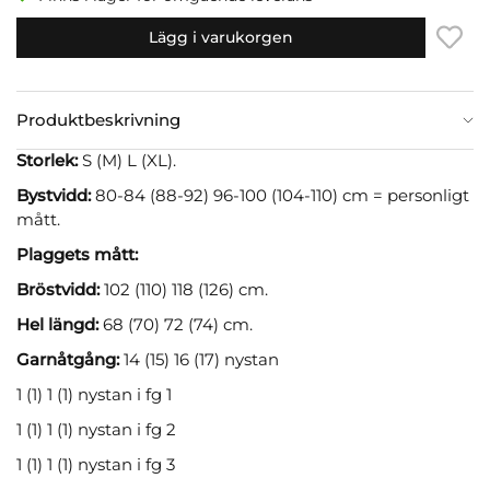
Lägg i varukorgen
Produktbeskrivning
Storlek:
S (M) L (XL).
Bystvidd:
80-84 (88-92) 96-100 (104-110) cm = personligt
mått.
Plaggets mått:
Bröstvidd:
102 (110) 118 (126) cm.
Hel längd:
68 (70) 72 (74) cm.
Garnåtgång:
14 (15) 16 (17) nystan
1 (1) 1 (1) nystan i fg 1
1 (1) 1 (1) nystan i fg 2
1 (1) 1 (1) nystan i fg 3