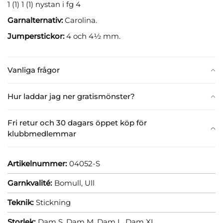
1 (1) 1 (1) nystan i fg 4
Garnalternativ:
Carolina.
Jumperstickor:
4 och 4½ mm.
Vanliga frågor
Hur laddar jag ner gratismönster?
Fri retur och 30 dagars öppet köp för
klubbmedlemmar
Artikelnummer:
04052-S
Garnkvalité:
Bomull,
Ull
Teknik:
Stickning
Storlek:
Dam S,
Dam M,
Dam L,
Dam XL