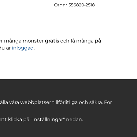
Orgnr
556820-2518
ner många mönster
gratis
och få många
på
du är
inloggad
.
 våra webbplatser tillförlitliga och säkra. För
 att klicka på "Inställningar" nedan.