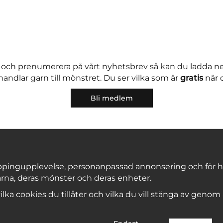
 och prenumerera på vårt nyhetsbrev så kan du ladda 
andlar garn till mönstret. Du ser vilka som är
gratis
när 
Bli medlem
pingupplevelse, personanpassad annonsering och för hålla
rna, deras mönster och deras enheter.
Copyright © 2026, Marks & Kattens AB
 vilka cookies du tillåter och vilka du vill stänga av genom