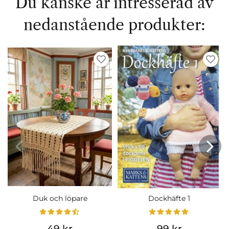
Du kanske är intresserad av
nedanstående produkter:
Duk och löpare
Dockhäfte 1
49 kr
99 kr