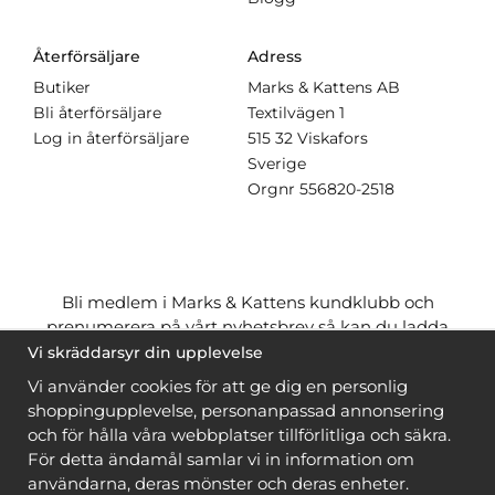
Återförsäljare
Adress
Butiker
Marks & Kattens AB
Bli återförsäljare
Textilvägen 1
Log in återförsäljare
515 32 Viskafors
Sverige
Orgnr
556820-2518
Bli medlem i Marks & Kattens kundklubb och
prenumerera på vårt nyhetsbrev så kan du ladda
ner många mönster
gratis
och få många
på köpet
Vi skräddarsyr din upplevelse
när du handlar garn till mönstret. Du ser vilka som
Vi använder cookies för att ge dig en personlig
är
gratis
när du är
inloggad
.
shoppingupplevelse, personanpassad annonsering
och för hålla våra webbplatser tillförlitliga och säkra.
Bli medlem
För detta ändamål samlar vi in information om
användarna, deras mönster och deras enheter.